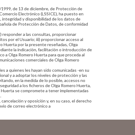
/1999, de 13 de diciembre, de Protección de
e Comercio Electrónico (LSSICE), ha puesto en
, integridad y disponibilidad de los datos de
Española de Protección de Datos, de conformidad
i) responder a las consultas, proporcionar
tos por el Usuario; iii) proporcionar acceso al
ero Huerta por la presente reseñadas, Olga
nte la indicación, facilitación o introducción de
ívoco a Olga Romero Huerta para que proceda al
 comunicaciones comerciales de Olga Romero
ades a quienes les hayan sido comunicadas -en su
onal y a adoptar los niveles de protección y las
itando, en la medida de lo posible, accesos no
de seguridad a los ficheros de Olga Romero Huerta,
mero Huerta se compromete a tener implementadas
.
 cancelación y oposición y, en su caso, el derecho
vío de correo electrónico a