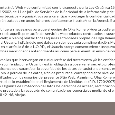
te Sitio Web y de conformidad con lo dispuesto por la Ley Orgánica 15
/2002, de 11 de julio, de Servicios de la Sociedad de la Información y d
os técnicos y organizativos para garantizar y proteger la confidencialidad
erán tratados en un/os fichero/s debidamente inscrito/s en la Agencia 
uario fueran necesarios para que el equipo de Olga Romero Huerta pudiera 
ar toda aquella prestación de servicios y/o productos contratados o suscri
 Web; o bien iv) realizar todas aquellas actividades propias de Olga Rom
l Usuario, indicándole qué datos son de necesaria cumplimentación. Media
en el artículo 6 de la L.O.P.D., el Usuario otorga consentimiento inequ
los fines mencionados anteriormente así como para el eventual envío de
como los que intervengan en cualquier fase del tratamiento y/o las entid
n conferida por el Usuario-, están obligadas a observar el secreto profesi
alcance que garanticen la seguridad de los datos de carácter personal, ev
s y/o la pérdida de los datos, a fin de procurar el correspondiente nivel 
facilitados por los usuarios del presente Sitio Web. Asimismo, Olga Ro
rtud de lo establecido en el Reglamento de Medidas de (R.D. 1720/2007)
y Orgánica de Protección de Datos los derechos de acceso, rectificación,
o prestado a la recepción de comunicaciones comerciales mediante el en
8 42146, Abejar.