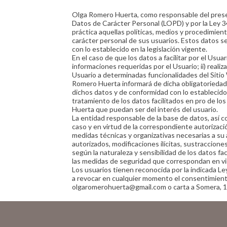
Olga Romero Huerta, como responsable del presen
Datos de Carácter Personal (LOPD) y por la Ley 34
práctica aquellas políticas, medios y procedimient
carácter personal de sus usuarios. Estos datos s
con lo establecido en la legislación vigente.
En el caso de que los datos a facilitar por el Us
informaciones requeridas por el Usuario; ii) realiz
Usuario a determinadas funcionalidades del Sitio
Romero Huerta informará de dicha obligatoriedad a
dichos datos y de conformidad con lo establecido 
tratamiento de los datos facilitados en pro de 
Huerta que puedan ser del interés del usuario.
La entidad responsable de la base de datos, así 
caso y en virtud de la correspondiente autorizació
medidas técnicas y organizativas necesarias a su 
autorizados, modificaciones ilícitas, sustraccione
según la naturaleza y sensibilidad de los datos 
las medidas de seguridad que correspondan en vi
Los usuarios tienen reconocida por la indicada Le
a revocar en cualquier momento el consentimient
olgaromerohuerta@gmail.com o carta a Somera, 1