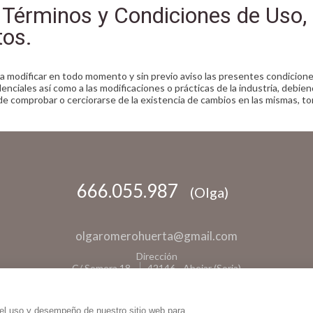
 Términos y Condiciones de Uso, 
tos.
a modificar en todo momento y sin previo aviso las presentes condiciones
denciales así como a las modificaciones o prácticas de la industria, debie
 de comprobar o cerciorarse de la existencia de cambios en las mismas, t
666.055.987
(Olga)
olgaromerohuerta@
gmail.com
Dirección
C/ Somera 18
42146
-
Abejar (Soria)
 el uso y desempeño de nuestro sitio web para