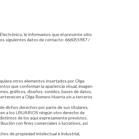
 Electrónico, le informamos que el presente sitio
 los siguientes datos de contacto: 666055987 /
esquiera otros elementos insertados por Olga
entos que conforman la apariencia visual, imagen
enes, gráficos, diseños, sonidos, bases de datos,
) pertenecen a Olga Romero Huerta y/o a terceros
l de dichos derechos por parte de sus titulares,
ieren a los USUARIOS ningún otro derecho de
s distintos de los aquí expresamente previstos.
ibución con fines comerciales o lucrativos, así
chos de propiedad intelectual e industrial,