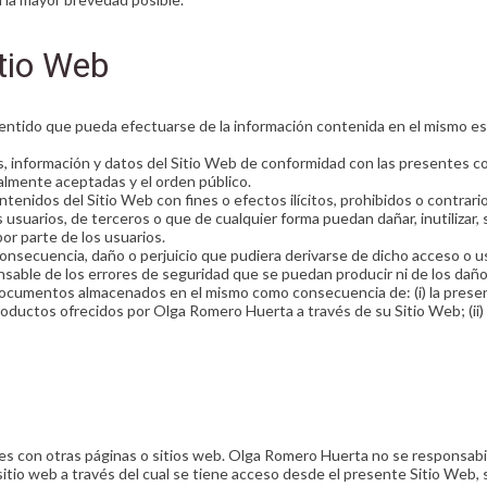
itio Web
entido que pueda efectuarse de la información contenida en el mismo es 
s, información y datos del Sitio Web de conformidad con las presentes con
almente aceptadas y el orden público.
ontenidos del Sitio Web con fines o efectos ilícitos, prohibidos o contrari
suarios, de terceros o que de cualquier forma puedan dañar, inutilizar, 
por parte de los usuarios.
secuencia, daño o perjuicio que pudiera derivarse de dicho acceso o us
onsable de los errores de seguridad que se puedan producir ni de los dañ
 documentos almacenados en el mismo como consecuencia de: (i) la presen
 productos ofrecidos por Olga Romero Huerta a través de su Sitio Web; (ii)
es con otras páginas o sitios web. Olga Romero Huerta no se responsabili
itio web a través del cual se tiene acceso desde el presente Sitio Web, s