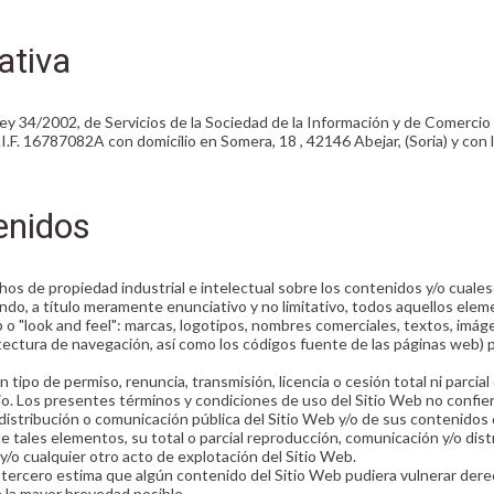
ativa
 Ley 34/2002, de Servicios de la Sociedad de la Información y de Comercio
F. 16787082A con domicilio en Somera, 18 , 42146 Abejar, (Soria) y con
enidos
hos de propiedad industrial e intelectual sobre los contenidos y/o cual
do, a título meramente enunciativo y no limitativo, todos aquellos elem
b o "look and feel": marcas, logotipos, nombres comerciales, textos, imág
itectura de navegación, así como los códigos fuente de las páginas web
n tipo de permiso, renuncia, transmisión, licencia o cesión total ni parcia
io. Los presentes términos y condiciones de uso del Sitio Web no conf
n, distribución o comunicación pública del Sitio Web y/o de sus contenido
 tales elementos, su total o parcial reproducción, comunicación y/o distr
y/o cualquier otro acto de explotación del Sitio Web.
 un tercero estima que algún contenido del Sitio Web pudiera vulnerar dere
 la mayor brevedad posible.