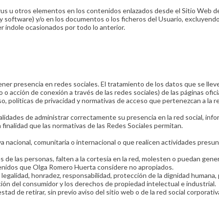
irus u otros elementos en los contenidos enlazados desde el Sitio Web
 y software) y/o en los documentos o los ficheros del Usuario, excluye
r índole ocasionados por todo lo anterior.
r presencia en redes sociales. El tratamiento de los datos que se llev
ulo o acción de conexión a través de las redes sociales) de las páginas of
so, políticas de privacidad y normativas de acceso que pertenezcan a la 
alidades de administrar correctamente su presencia en la red social, inf
finalidad que las normativas de las Redes Sociales permitan.
a nacional, comunitaria o internacional o que realicen actividades presun
de las personas, falten a la cortesía en la red, molesten o puedan gene
tenidos que Olga Romero Huerta considere no apropiados.
e legalidad, honradez, responsabilidad, protección de la dignidad humana
cción del consumidor y los derechos de propiedad intelectual e industrial.
ad de retirar, sin previo aviso del sitio web o de la red social corporat