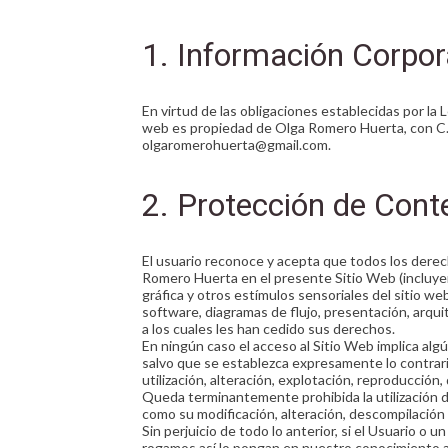
1. Información Corpor
En virtud de las obligaciones establecidas por la
web es propiedad de Olga Romero Huerta, con C.I.
olgaromerohuerta@gmail.com.
2. Protección de Cont
El usuario reconoce y acepta que todos los derec
Romero Huerta en el presente Sitio Web (incluyen
gráfica y otros estímulos sensoriales del sitio we
software, diagramas de flujo, presentación, arqu
a los cuales les han cedido sus derechos.
En ningún caso el acceso al Sitio Web implica algú
salvo que se establezca expresamente lo contrar
utilización, alteración, explotación, reproducció
Queda terminantemente prohibida la utilización de
como su modificación, alteración, descompilación 
Sin perjuicio de todo lo anterior, si el Usuario o
rogamos así lo pongan en nuestro conocimiento a